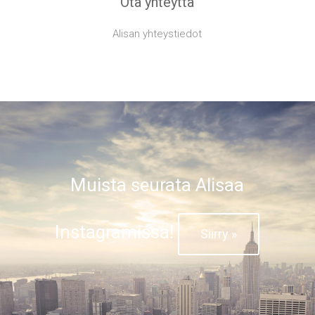
Ota yhteyttä
Alisan yhteystiedot
Muista seurata Alisaa
Instagramissa!
Siirry »